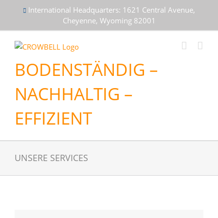
Skip
International Headquarters: 1621 Central Avenue,
to
Cheyenne, Wyoming 82001
content
BODENSTÄNDIG –
NACHHALTIG –
EFFIZIENT
UNSERE SERVICES